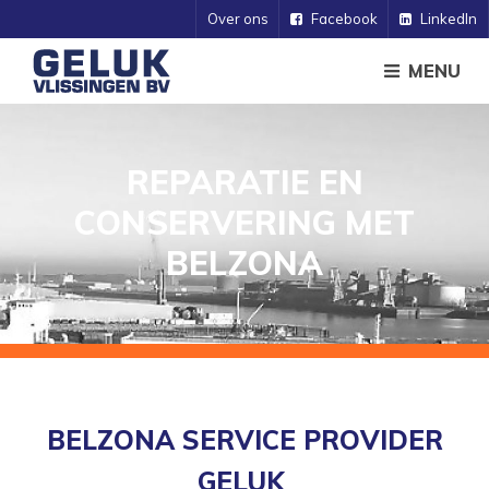
Over ons
Facebook
LinkedIn
MENU
REPARATIE EN
CONSERVERING MET
O
BELZONA
BELZONA SERVICE PROVIDER
GELUK